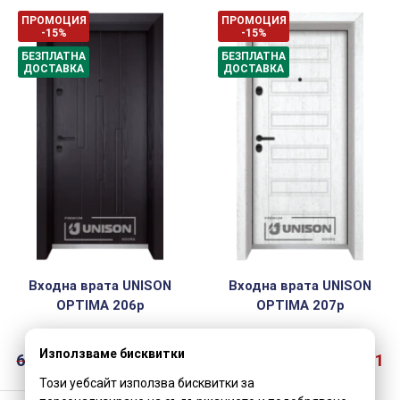
ПРОМОЦИЯ
ПРОМОЦИЯ
-15%
-15%
БЕЗПЛАТНА
БЕЗПЛАТНА
ДОСТАВКА
ДОСТАВКА
Входна врата UNISON
Входна врата UNISON
OPTIMA 206p
OPTIMA 207p
Използваме бисквитки
631.00
€
536.00
€
1
631.00
€
536.00
€
1
048.32 лв.
048.32 лв.
Този уебсайт използва бисквитки за