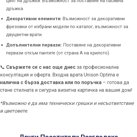
цвят на дръжки. Възможност за поставяне на пасивна
дръжка.
Декоративни елементи
: Възможност за декоративни
фрезовки от избрани модели по каталог, възможност за
двуцветни врати.
Допълнителни первази:
Поставяне на декоративни
первази откъм пантите (от страна А на крилото)
📞
Свържете се с нас още днес
за професионална
консултация и оферта. Входна врата Unison Optima е
налична с бърза доставка или по поръчка
– готова да
стане стилната и сигурна визитна картичка на вашия дом!
*Възможно е да има технически грешки и несъответствие
в цветовете.