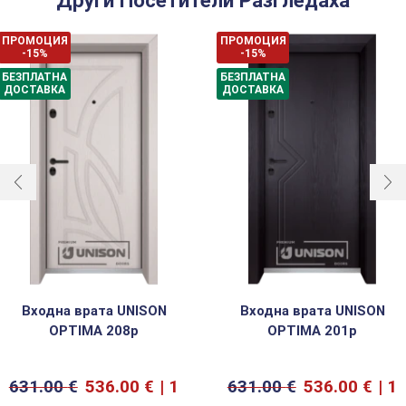
Други Посетители Разгледаха
ПРОМОЦИЯ
ПРОМОЦИЯ
-15%
-15%
БЕЗПЛАТНА
БЕЗПЛАТНА
ДОСТАВКА
ДОСТАВКА
Входна врата UNISON
Входна врата UNISON
OPTIMA 208p
OPTIMA 201p
631.00
€
536.00
€
1
631.00
€
536.00
€
1