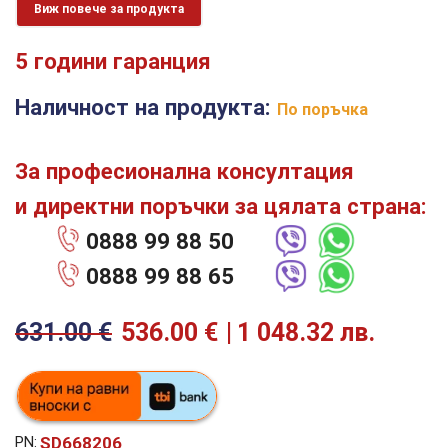
Виж повече за продукта
5 години гаранция
Наличност на продукта:
По поръчка
За професионална консултация
и директни поръчки за цялата страна:
0888 99 88 50
0888 99 88 65
631.00
€
536.00
€
1 048.32 лв.
SD668206
PN: