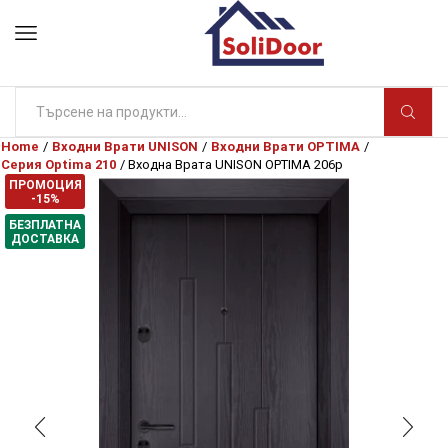
Search
input
Home
/
Входни Врати UNISON
/
Входни Врати OPTIMA
/
Серия Optima 210
/ Входна Врата UNISON OPTIMA 206p
ПРОМОЦИЯ
-15%
БЕЗПЛАТНА
ДОСТАВКА