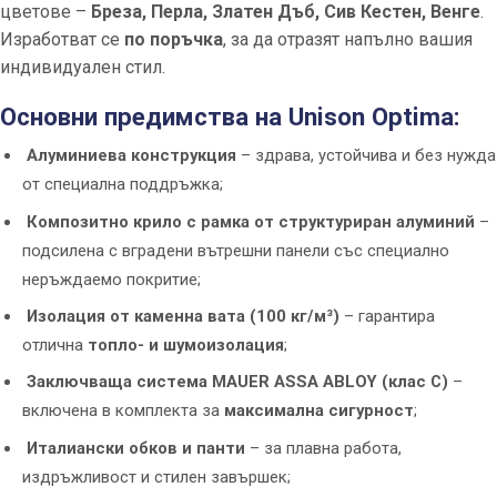
цветове –
Бреза, Перла, Златен Дъб, Сив Кестен, Венге
.
Изработват се
по поръчка
, за да отразят напълно вашия
индивидуален стил.
Основни предимства на Unison Optima:
Алуминиева конструкция
– здрава, устойчива и без нужда
от специална поддръжка;
Композитно крило с рамка от структуриран алуминий
–
подсилена с вградени вътрешни панели със специално
неръждаемо покритие;
Изолация от каменна вата (100 кг/м³)
– гарантира
отлична
топло- и шумоизолация
;
Заключваща система MAUER ASSA ABLOY (клас C)
–
включена в комплекта за
максимална сигурност
;
Италиански обков и панти
– за плавна работа,
издръжливост и стилен завършек;