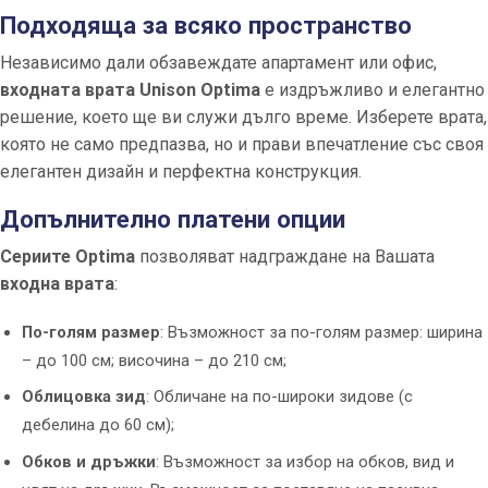
Подходяща за всяко пространство
Независимо дали обзавеждате апартамент или офис,
входната врата Unison Optima
е издръжливо и елегантно
решение, което ще ви служи дълго време. Изберете врата,
която не само предпазва, но и прави впечатление със своя
елегантен дизайн и перфектна конструкция.
Допълнително платени опции
Сериите Optima
позволяват надграждане на Вашата
входна врата
:
По-голям размер
: Възможност за по-голям размер: ширина
– до 100 см; височина – до 210 см;
Облицовка зид
: Обличане на по-широки зидове (с
дебелина до 60 см);
Обков и дръжки
: Възможност за избор на обков, вид и