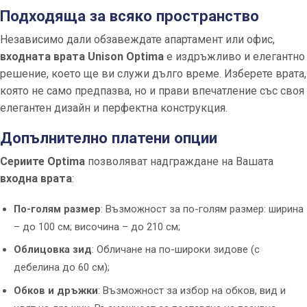
Подходяща за всяко пространство
Независимо дали обзавеждате апартамент или офис,
входната врата Unison Optima
е издръжливо и елегантно
решение, което ще ви служи дълго време. Изберете врата,
която не само предпазва, но и прави впечатление със своя
елегантен дизайн и перфектна конструкция.
Допълнително платени опции
Сериите Optima
позволяват надграждане на Вашата
входна врата
:
По-голям размер
: Възможност за по-голям размер: ширина
– до 100 см; височина – до 210 см;
Облицовка зид
: Обличане на по-широки зидове (с
дебелина до 60 см);
Обков и дръжки
: Възможност за избор на обков, вид и