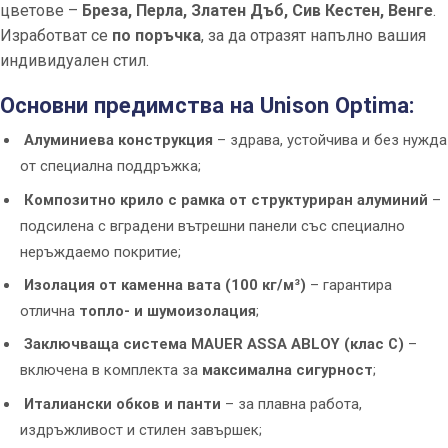
цветове –
Бреза, Перла, Златен Дъб, Сив Кестен, Венге
.
Изработват се
по поръчка
, за да отразят напълно вашия
индивидуален стил.
Основни предимства на Unison Optima:
Алуминиева конструкция
– здрава, устойчива и без нужда
от специална поддръжка;
Композитно крило с рамка от структуриран алуминий
–
подсилена с вградени вътрешни панели със специално
неръждаемо покритие;
Изолация от каменна вата (100 кг/м³)
– гарантира
отлична
топло- и шумоизолация
;
Заключваща система MAUER ASSA ABLOY (клас C)
–
включена в комплекта за
максимална сигурност
;
Италиански обков и панти
– за плавна работа,
издръжливост и стилен завършек;