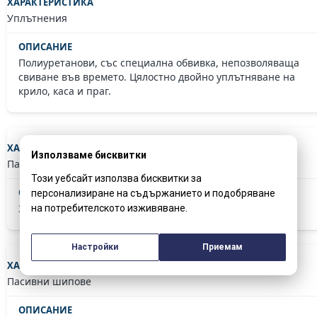
Уплътнения
Полиуретанови, със специална обвивка, непозволяваща
свиване във времето. Цялостно двойно уплътняване на
крило, каса и праг.
Използваме бисквитки
Панти
Този уебсайт използва бисквитки за
персонализиране на съдържанието и подобряване
3 бр. регулируеми панти с капачки – италиански дизайн
на потребителското изживяване.
Настройки
Приемам
Пасивни шипове