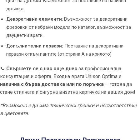
цвят на дръжки. Възможност за поставяне на пасивна
дръжка.
Декоративни елементи
: Възможност за декоративни
фрезовки от избрани модели по каталог, възможност за
двуцветни врати.
Допълнителни первази:
Поставяне на декоративни
первази откъм пантите (от страна А на крилото)
📞
Свържете се с нас още днес
за професионална
консултация и оферта. Входна врата Unison Optima е
налична с бърза доставка или по поръчка
– готова да
стане стилната и сигурна визитна картичка на вашия дом!
*Възможно е да има технически грешки и несъответствие
в цветовете.