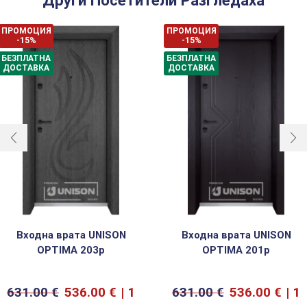
Други Посетители Разгледаха
ПРОМОЦИЯ
ПРОМОЦИЯ
-15%
-15%
БЕЗПЛАТНА
БЕЗПЛАТНА
ДОСТАВКА
ДОСТАВКА
Входна врата UNISON
Входна врата UNISON
OPTIMA 203p
OPTIMA 201p
631.00
€
536.00
€
1
631.00
€
536.00
€
1