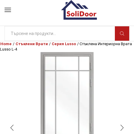
Search
input
Home
/
Стъклени Врати
/
Серия Lusso
/ Стъклена Интериорна Врата
Lusso L-4