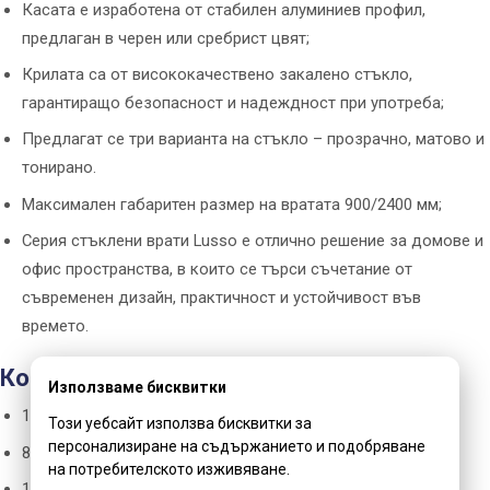
Касата е изработена от стабилен алуминиев профил,
предлаган в черен или сребрист цвят;
Крилата са от висококачествено закалено стъкло,
гарантиращо безопасност и надеждност при употреба;
Предлагат се три варианта на стъкло – прозрачно, матово и
тонирано.
Максимален габаритен размер на вратата 900/2400 мм;
Серия стъклени врати Lusso е отлично решение за домове и
офис пространства, в които се търси съчетание от
съвременен дизайн, практичност и устойчивост във
времето.
Комплектът включва:
Използваме бисквитки
1 бр. стъклено крило с алуминиева рамка и шпроси;
Този уебсайт използва бисквитки за
персонализиране на съдържанието и подобряване
8 мм бяло матирано стъкло;
на потребителското изживяване.
1 бр. алуминиева каса;