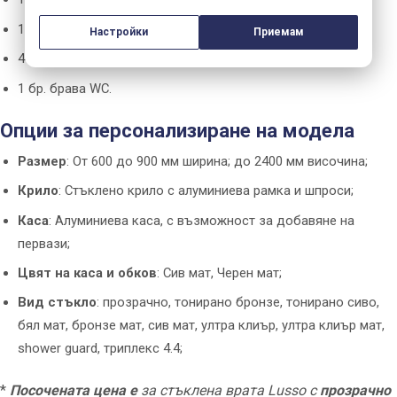
1 бр. насрещник;
Настройки
Приемам
4 бр. панти;
1 бр. брава WC.
Опции за персонализиране на модела
Размер
: От 600 до 900 мм ширина; до 2400 мм височина;
Крило
: Стъклено крило с алуминиева рамка и шпроси;
Каса
: Алуминиева каса, с възможност за добавяне на
первази;
Цвят на каса и обков
: Сив мат, Черен мат;
Вид стъкло
: прозрачно, тонирано бронзе, тонирано сиво,
бял мат, бронзе мат, сив мат, ултра клиър, ултра клиър мат,
shower guard, триплекс 4.4;
*
Посочената цена е
за стъклена врата Lusso с
прозрачно