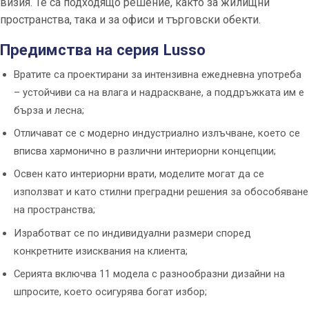
визия. Те са подходящо решение, както за жилищни
пространства, така и за офиси и търговски обекти.
Предимства на серия Lusso
Вратите са проектирани за интензивна ежедневна употреба
– устойчиви са на влага и надраскване, а поддръжката им е
бърза и лесна;
Отличават се с модерно индустриално излъчване, което се
вписва хармонично в различни интериорни концепции;
Освен като интериорни врати, моделите могат да се
използват и като стилни преградни решения за обособяване
на пространства;
Изработват се по индивидуални размери според
конкретните изисквания на клиента;
Серията включва 11 модела с разнообразни дизайни на
шпросите, което осигурява богат избор;