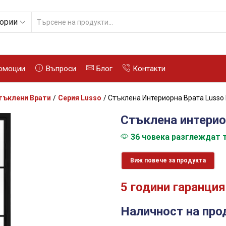
гории
SEARCH
INPUT
омоции
Въпроси
Блог
Контакти
тъклени Врати
/
Серия Lusso
/ Стъклена Интериорна Врата Lusso 
Стъклена интерио
36 човека разглеждат т
Виж повече за продукта
5 години гаранция
Наличност на про