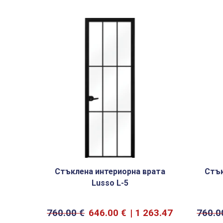
Стъклена интериорна врата
Стък
Lusso L-5
760.00
€
646.00
€
1 263.47
760.