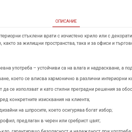
ОПИСАНИЕ
нтериорни стъклени врати с изчистено крило или с декора
, както за жилищни пространства, така и за офиси и търгов
вна употреба – устойчиви са на влага и надраскване, а по
ване, което се вписва хармонично в различни интериорни к
т да се използват и като стилни преградни решения за обо
ред конкретните изисквания на клиента;
изайни на шпросите, което осигурява богат избор;
рофил, предлаган в черен или сребрист цвят;
ъкло, гарантиращо безопасност и надеждност при употреба;