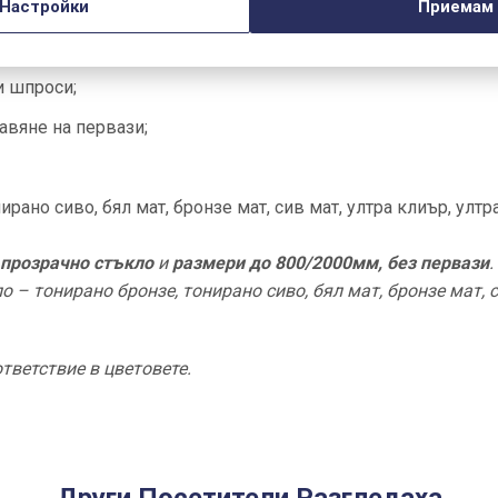
модела
Настройки
Приемам
мм височина;
и шпроси;
авяне на первази;
ирано сиво, бял мат, бронзе мат, сив мат, ултра клиър, ултра
прозрачно стъкло
и
размери до 800/2000мм, без первази
.
о – тонирано бронзе, тонирано сиво, бял мат, бронзе мат, с
тветствие в цветовете.