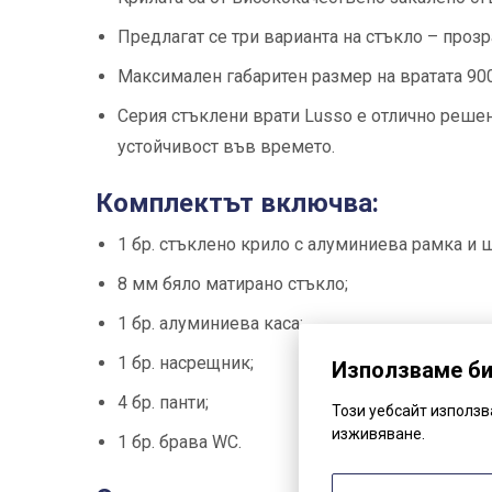
Предлагат се три варианта на стъкло – прозр
Максимален габаритен размер на вратата 90
Серия стъклени врати Lusso е отлично решен
устойчивост във времето.
Комплектът включва:
1 бр. стъклено крило с алуминиева рамка и 
8 мм бяло матирано стъкло;
1 бр. алуминиева каса;
1 бр. насрещник;
Използваме б
4 бр. панти;
Този уебсайт използ
изживяване.
1 бр. брава WC.