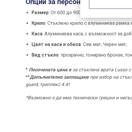
Опции за персонализиране на 
Размер
: От 600 до 900 мм ширина; до 2400 
Крило
: Стъклено крило с алуминиева рамка 
Каса
: Алуминиева каса, с възможност за доб
Цвят на каса и обков
: Сив мат, Черен мат;
Вид стъкло
: прозрачно, тонирано бронзе, тон
*
Посочената цена е
за стъклена врата Lusso с
**
Допълнително заплащане
при избор на стъкл
guard, триплекс 4.4т
*Възможно е да има технически грешки и несъо