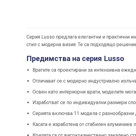
Серия Lusso предлага елегантни и практични и
стил с модерна визия. Те са подходящо решение
Предимства на серия Lusso
Вратите са проектирани за интензивна ежедне
Отличават се с модерно индустриално излъч
Освен като интериорни врати, моделите мога
Изработват се по индивидуални размери спо
Серията включва 11 модела с разнообразни д
Касата е изработена от стабилен алуминиев п
Крилата са от висококачествено закалено ст