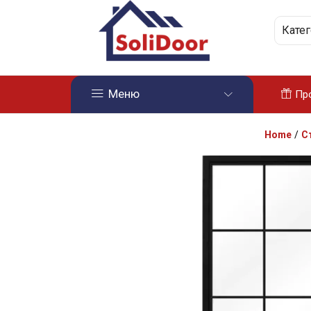
Кате
Меню
Пр
Home
/
С