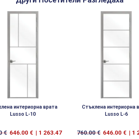
Други Посетители Разгледаха
лена интериорна врата
Стъклена интериорна 
Lusso L-10
Lusso L-6
00
€
646.00
€
1 263.47
760.00
€
646.00
€
1 