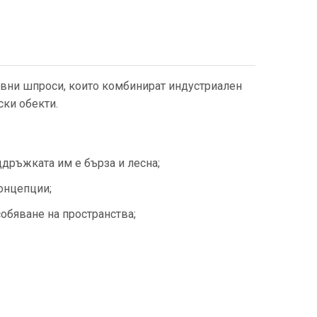
тивни шпроси, които комбинират индустриален
ски обекти.
ддръжката им е бърза и лесна;
онцепции;
собяване на пространства;