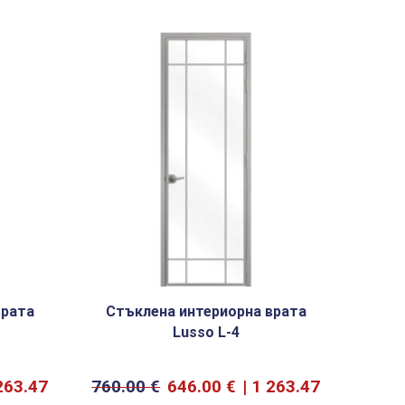
врата
Стъклена интериорна врата
Стъ
Lusso L-4
263.47
760.00
€
646.00
€
1 263.47
760.