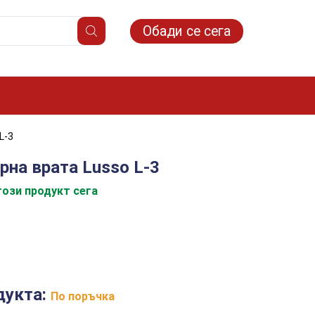
Обади се сега
L-3
рна врата Lusso L-3
ози продукт сега
дукта:
По поръчка