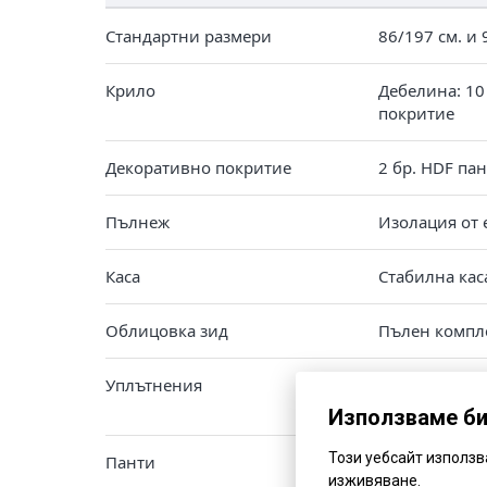
Стандартни размери
86/197 см. и 
Крило
Дебелина: 10
покритие
Декоративно покритие
2 бр. HDF па
Пълнеж
Изолация от 
Каса
Стабилна кас
Облицовка зид
Пълен компле
Уплътнения
Полиуретанов
каса и праг.
Използваме б
Този уебсайт използ
Панти
3 бр. регули
изживяване.