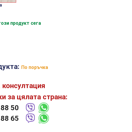
а
ози продукт сега
дукта:
По поръчка
 консултация
и за цялата страна:
 88 50
 88 65