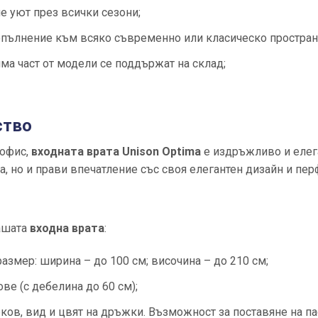
е уют през всички сезони;
пълнение към всяко съвременно или класическо простран
ма част от модели се поддържат на склад;
ство
 офис,
входната врата Unison Optima
е издръжливо и елег
а, но и прави впечатление със своя елегантен дизайн и пе
ашата
входна врата
:
азмер: ширина – до 100 см; височина – до 210 см;
ве (с дебелина до 60 см);
бков, вид и цвят на дръжки. Възможност за поставяне на п