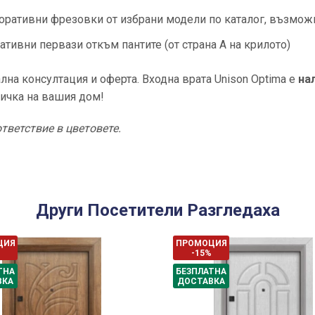
оративни фрезовки от избрани модели по каталог, възможн
тивни первази откъм пантите (от страна А на крилото)
на консултация и оферта. Входна врата Unison Optima е
на
тичка на вашия дом!
тветствие в цветовете.
Други Посетители Разгледаха
ЦИЯ
ПРОМОЦИЯ
-15%
ТНА
БЕЗПЛАТНА
ВКА
ДОСТАВКА