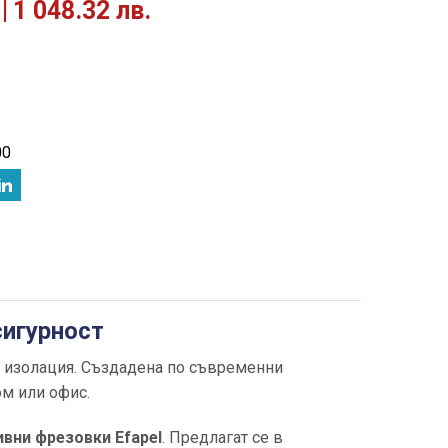
1 048.32 лв.
00
сигурност
а изолация. Създадена по съвременни
ом или офис.
ивни фрезовки Efapel
. Предлагат се в