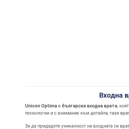
Входна в
Unison Optima
е
българска входна врата
, коя
технологии и с внимание към детайла, тази вр
За да придадете уникалност на входната си вра