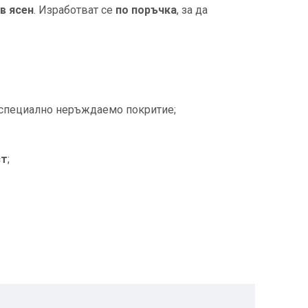
в ясен
. Изработват се
по поръчка
, за да
 специално неръждаемо покритие;
ст
;