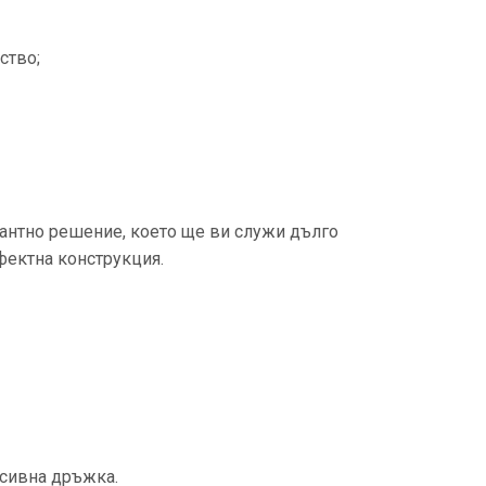
ство;
антно решение, което ще ви служи дълго
рфектна конструкция.
асивна дръжка.