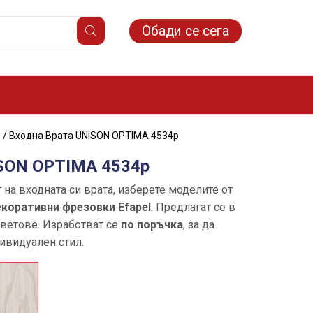
Обади се сега
/ Входна Врата UNISON OPTIMA 4534p
ISON OPTIMA 4534p
 на входната си врата, изберете моделите от
екоративни фрезовки Efapel
. Предлагат се в
цветове. Изработват се
по поръчка
, за да
ивидуален стил.