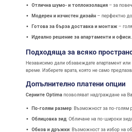
Отлична шумо- и топлоизолация
– за повеч
Модерен и изчистен дизайн
– перфектно до
Готова за бърза доставка и монтаж
– голя
Идеално решение за апартаменти и офиси.
Подходяща за всяко простран
Независимо дали обзавеждате апартамент или
време. Изберете врата, която не само предпазв
Допълнително платени опции
Сериите Optima
позволяват надграждане на В
По-голям размер
: Възможност за по-голям р
Облицовка зид
: Обличане на по-широки зидо
Обков и дръжки
: Възможност за избор на о