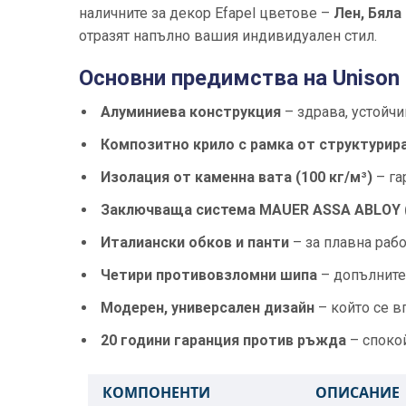
наличните за декор Efapel цветове –
Лен, Бяла
отразят напълно вашия индивидуален стил.
Основни предимства на Unison 
Алуминиева конструкция
– здрава, устойчи
Композитно крило с рамка от структурир
Изолация от каменна вата (100 кг/м³)
– га
Заключваща система MAUER ASSA ABLOY (
Италиански обков и панти
– за плавна раб
Четири противовзломни шипа
– допълните
Модерен, универсален дизайн
– който се в
20 години гаранция против ръжда
– споко
КОМПОНЕНТИ
ОПИСАНИЕ