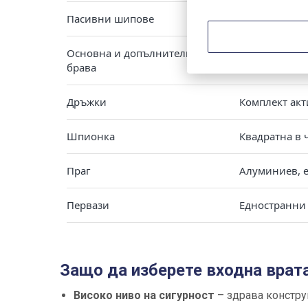
Пасивни шипове
4 бр. проти
Основна и допълнителна
MAUER Assa Ab
брава
Дръжки
Комплект акт
Шпионка
Квадратна в 
Праг
Алуминиев, е
Первази
Едностранни 
Защо да изберете входна врата
Високо ниво на сигурност
– здрава констр