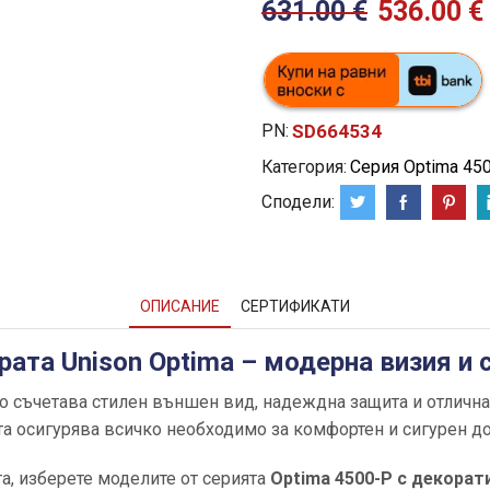
631.00
€
536.00
€
PN:
SD664534
Категория:
Серия Optima 45
Сподели:
ОПИСАНИЕ
СЕРТИФИКАТИ
рата Unison Optima – модерна визия и 
то съчетава стилен външен вид, надеждна защита и отличн
ата осигурява всичко необходимо за комфортен и сигурен д
та, изберете моделите от серията
Optima 4500-P с декорат