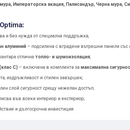
 мура, Императорска акация, Палисандър, Черна мура, Си
Optima:
ва и без нужда от специална поддръжка;
ан алуминий
– подсилена с вградени вътрешни панели със
рантира отлична
топло- и шумоизолация
;
клас C)
– включена в комплекта за
максимална сигурно
ота, издръжливост и стилен завършек;
лен слой сигурност срещу нежелан достъп;
писва във всеки интериор и екстериор;
йствие и дългосрочна инвестиция.