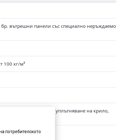
 2 бр. вътрешни панели със специално неръждаемо
т 100 кг/м³
мето. Цялостно двойно уплътняване на крило,
на потребителското