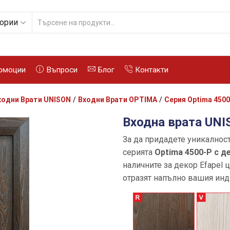
гории
SEARCH
INPUT
омоции
Въпроси
Блог
Контакти
ходни Врати UNISON
/
Входни Врати OPTIMA
/
Серия Optima 4500
Входна врата UN
За да придадете уникалност
серията
Optima 4500-P с д
наличните за декор Efapel 
отразят напълно вашия инд