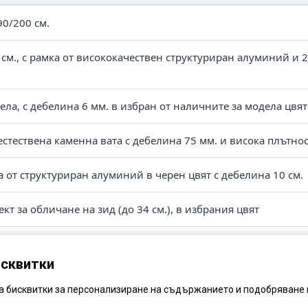
90/200 см.
 см., с рамка от висококачествен структуриран алуминий и
нела, с дебелина 6 мм. в избран от наличните за модела цвят
естествена каменна вата с дебелина 75 мм. и висока плътнос
а от структуриран алуминий в черен цвят с дебелина 10 см.
кт за обличане на зид (до 34 см.), в избрания цвят
и, със специална обвивка, непозволяваща свиване във вре
исквитки
ва бисквитки за персонализиране на съдържанието и подобряване 
руеми панти с капачки – италиански дизайн