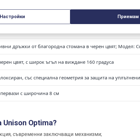
вовзломни пасивни шипа
Настройки
Приемам
loy, class „C“ в комплект със секретен патрон с 5 ключа
ивни дръжки от благородна стомана в черен цвят; Модел: 
черен цвят, с широк ъгъл на виждане 160 градуса
локсиран, със специална геометрия за защита на уплътнен
первази с широчина 8 см
 Unison Optima?
укция, съвременни заключващи механизми;