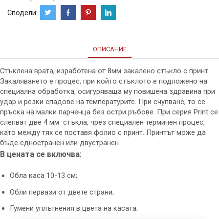
Сподели:
ОПИСАНИЕ
Стъклена врата, изработена от 8мм закалено стъкло с принт.
Закаляването е процес, при който стъклото е подложено на
специална обработка, осигуряваща му повишена здравина при
удар и резки спадове на температурите. При счупване, то се
пръска на малки парченца без остри ръбове. При серия Print се
слепват две 4 мм стъкла, чрез специален термичен процес,
като между тях се поставя фолио с принт. Принтът може да
бъде едностранен или двустранен.
В цената се включва:
Обла каса 10-13 см;
Обли первази от двете страни;
Гумени уплътнения в цвета на касата;