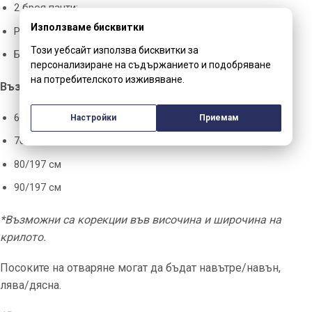
2 броя панти;
Използваме бисквитки
Ръкохватка;
Този уебсайт използва бисквитки за
Брава със заключване и 3 броя ключа.
персонализиране на съдържанието и подобряване
на потребителското изживяване.
Възможните размери на крилото са:
60/197см
Настройки
Приемам
70/197 см
80/197 см
90/197 см
*Възможни са корекции във височина и широчина на
крилото.
Посоките на отваряне могат да бъдат навътре/навън,
лява/дясна.