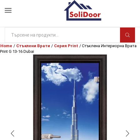
Search
input
Home
/
Стъклени Врати
/
Серия Print
/ Стъклена Интериорна Врата
Print G 13-16 Dubai