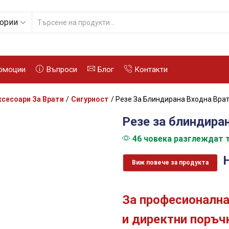
гории
SEARCH
INPUT
омоции
Въпроси
Блог
Контакти
ксесоари За Врати
/
Сигурност
/ Резе За Блиндирана Входна Врат
Резе за блиндира
46 човека разглеждат т
Виж повече за продукта
За професионална
и директни поръчк