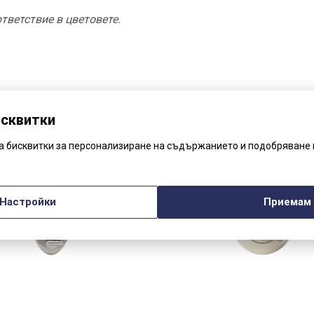
тветствие в цветовете.
Други Посетители Разгледаха
исквитки
ва бисквитки за персонализиране на съдържанието и подобряване 
Настройки
Приемам