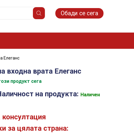
Обади се сега
а Елеганс
на входна врата Елеганс
ози продукт сега
Наличност на продукта:
Наличен
 консултация
и за цялата страна: