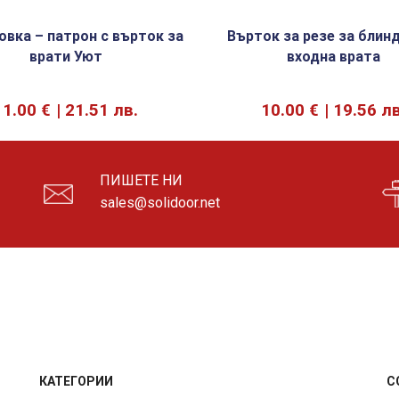
овка – патрон с върток за
Върток за резе за блин
врати Уют
входна врата
11.00
€
21.51 лв.
10.00
€
19.56 лв
ПИШЕТЕ НИ
sales@solidoor.net
КАТЕГОРИИ
С