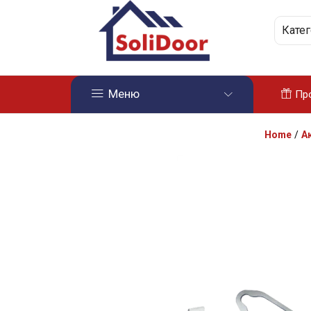
Кате
Меню
Пр
Home
/
А