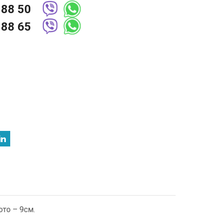
 88 50
 88 65
то – 9см.