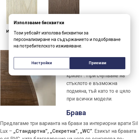
Използваме бисквитки
Избелен дъб
Златен кестен
Този уебсайт използва бисквитки за
персонализиране на съдържанието и подобряване
на потребителското изживяване.
Стъкло
Стъклото на вратите е с
Настройки
Приемам
дебелина 5мм тип „дребен
кризет”. При счупване на
стъклото е възможна
подмяна, тъй като то е цяло
при всички модели.
Брава
Предлагаме три варианта на брави за интериорни врати Sil
Lux –
„Стандартна”, „Секретна”, „WC”
. Езикът на бравата
е от PVC, като благодарение на него се осигурява по-