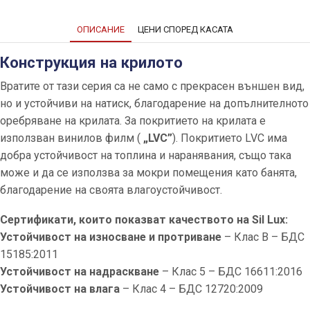
ОПИСАНИЕ
ЦЕНИ СПОРЕД КАСАТА
Конструкция на крилото
Вратите от тази серия са не само с прекрасен външен вид,
но и устойчиви на натиск, благодарение на допълнителното
оребряване на крилата. За покритието на крилата е
използван винилов филм (
„LVC”
). Покритието LVC има
добра устойчивост на топлина и наранявания, също така
може и да се използва за мокри помещения като банята,
благодарение на своята влагоустойчивост.
Сертификати, които показват качеството на Sil Lux:
Устойчивост на износване и протриване
– Клас В – БДС
15185:2011
Устойчивост на надраскване
– Клас 5 – БДС 16611:2016
Устойчивост на влага
– Клас 4 – БДС 12720:2009