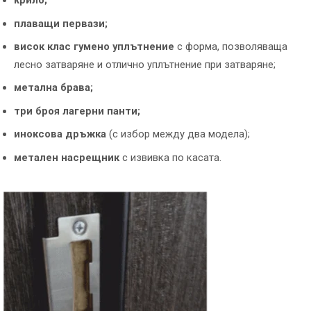
крило;
плаващи первази;
висок клас гумено уплътнение
с форма, позволяваща
лесно затваряне и отлично уплътнение при затваряне;
метална брава;
три броя лагерни панти;
иноксова дръжка
(с избор между два модела);
метален насрещник
с извивка по касата.