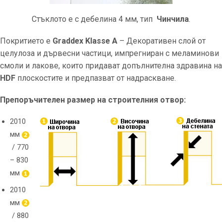
Стъклото е с дебелина 4 мм, тип
Чинчила
.
Покритието е
Graddex Klasse A
– Декоративен слой от
целулоза и дървесни частици, импрегниран с меламинови
смоли и лакове, които придават допълнителна здравина на
HDF
плоскостите и предпазват от надраскване.
Препоръчителен размер на строителния отвор:
2010
мм
/ 770
– 830
мм
2010
мм
/ 880