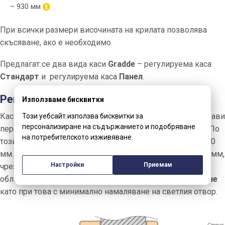
– 930 мм
При всички размери височината на крилата позволява
скъсяване, ако е необходимо.
Предлагат се два вида каси
Gradde
– регулируема каса
Стандарт
и регулируема каса
Панел
.
Регулируема каса
Панел
Използваме бисквитки
Касата е изработена от
HDF
с покритие
Klasse A
и е с прави
Този уебсайт използва бисквитки за
персонализиране на съдържанието и подобряване
первази, които могат да се регулират от едната страна. По
на потребителското изживяване.
този начин обхвата на касата може да се увеличи с до 20
мм. Ако има нужда, обхвата може да се намали с до 20 мм,
Настройки
Приемам
чрез изрязване. Регулируема каса Панел позволява
обличане на метална каса
без да е необходимо къртене
като при това с минимално намаляване на светлия отвор.