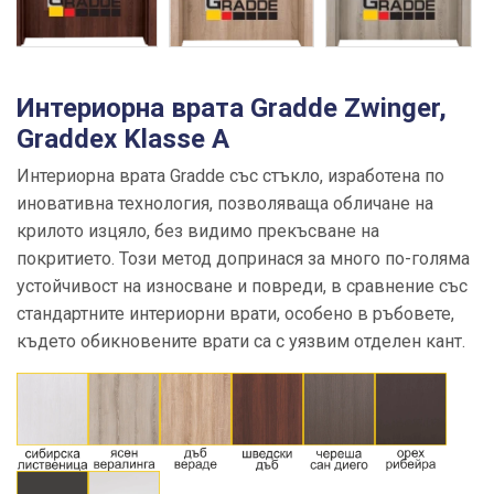
Интериорна врата Gradde Zwinger,
Graddex Klasse A
Интериорна врата Gradde със стъкло, изработена по
иновативна технология, позволяваща обличане на
крилото изцяло, без видимо прекъсване на
покритието. Този метод допринася за много по-голяма
устойчивост на износване и повреди, в сравнение със
стандартните интериорни врати, особено в ръбовете,
където обикновените врати са с уязвим отделен кант.