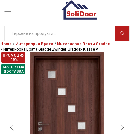
Search
input
Home
/
Интериорни Врати
/
Интериорни Врати Gradde
/ Интериорна Врата Gradde Zwinger, Graddex Klasse A
ПРОМОЦИЯ
-15%
БЕЗПЛАТНА
ДОСТАВКА