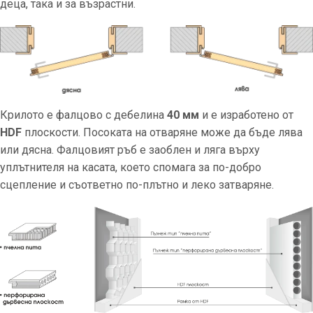
деца, така и за възрастни.
Крилото е фалцово с дебелина
40 мм
и е изработено от
HDF
плоскости. Посоката на отваряне може да бъде лява
или дясна. Фалцовият ръб е заоблен и ляга върху
уплътнителя на касата, което спомага за по-добро
сцепление и съответно по-плътно и леко затваряне.