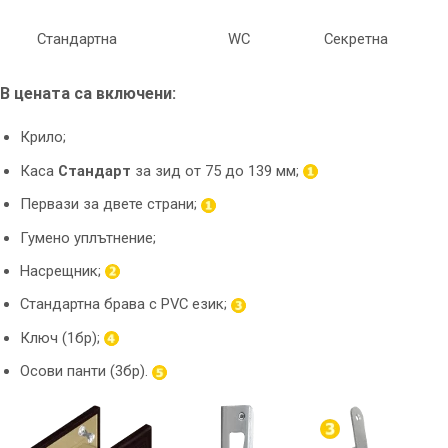
Стандартна
WC
Секретна
В цената са включени:
Крило;
Каса
Стандарт
за зид от 75 до 139 мм;
Первази за двете страни;
Гумено уплътнение;
Насрещник;
Стандартна брава с PVC език;
Ключ (1бр);
Осови панти (3бр).