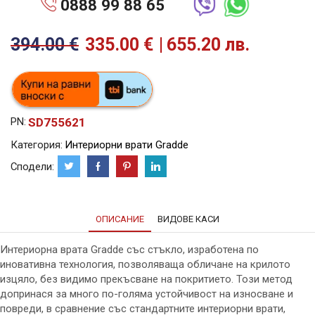
0888 99 88 65
394.00
€
335.00
€
655.20 лв.
SD755621
PN:
Категория:
Интериорни врати Gradde
Сподели:
ОПИСАНИЕ
ВИДОВЕ КАСИ
Интериорна врата Gradde със стъкло, изработена по
иновативна технология, позволяваща обличане на крилото
изцяло, без видимо прекъсване на покритието. Този метод
допринася за много по-голяма устойчивост на износване и
повреди, в сравнение със стандартните интериорни врати,