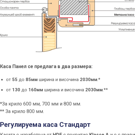
Каса Панел се предлага в два размера:
от
55
до
85мм
ширина и височина
2030мм
.
*
от
130
до
160мм
ширина и височина
2030мм
.
**
*За крило 600 мм, 700 мм и 800 мм.
**
За крило 800 мм.
Регулируема каса
Стандарт
Касата е изработена от
HDF
с покритие
Klasse A
и е с прави