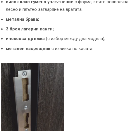
висок клас гумено уплътнение
с форма, която позволява
лесно и плътно затваряне на вратата;
метална брава;
3 броя лагерни панти;
иноксова дръжка
(с избор между два модела);
метален насрещник
с извивка по касата.