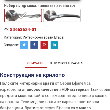
Избор на дръжка:
: Иноксова дръжка 609
SD663624-01
PN:
Категория:
Интериорни врати Efapel
Сподели:
ОПИСАНИЕ
ЦЕНИ СПОРЕД КАСАТА
Конструкция на крилото
Полските интериорни врати
от Серия Ефапел са
изработени от
висококачествен HDF материал
. Тази серия
предлага модели, който се намират на едно ниво с касата
на вратата. Тези модели врати се наричат тапетни или
безфалцови. Вратите от серия Ефапел са с
много