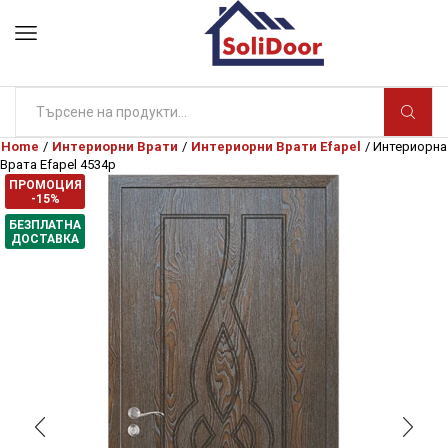
Search
input
Home
/
Интериорни Врати
/
Интериорни Врати Efapel
/ Интериорна
Врата Efapel 4534p
ПРОМОЦИЯ
-15%
БЕЗПЛАТНА
ДОСТАВКА