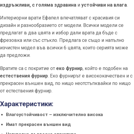
издръжливи, с голяма здравина
и
устойчиви на влага
.
Интериорни врати Ефапел впечатляват с красивия си
дизайн и разнообразието от модели. Всички модели се
предлагат в два цвята и избор дали врата да бъде с
фрезовка или със стъкло. Предлага се също и напълно
изчистен модел във всички 6 цвята, които серията може
да предложи.
Вратите са с покритие от
еко фурнир
, който е подобен на
естествения фурнир
. Еко фурнирът е висококачествен и с
прекрасен външен вид, по нищо неотстъпквайки по нищо
от естествения фурнир.
Характеристики:
Влагоустойчивост – изключително висока
Имат прекрасен външен вид