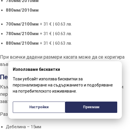
780мм/2010мм
880мм/2010мм
700мм/2100мм
+ 31 € | 60.63 лв.
780мм/2100мм
+ 31 € | 60.63 лв.
880мм/2100мм
+ 31 € | 60.63 лв.
При всички дадени размери касата може да се коригира
във височина.
Използваме бисквитки
Первази
Този уебсайт използва бисквитки за
персонализиране на съдържанието и подобряване
Към облата каса са включени и два комплекта плаващи
на потребителското изживяване.
первази (обли). Те придават модерен, дизайнерски и
завършен вид от двете страни на касата.
Настройки
Приемам
Размери на первазите:
Дебелина – 15мм