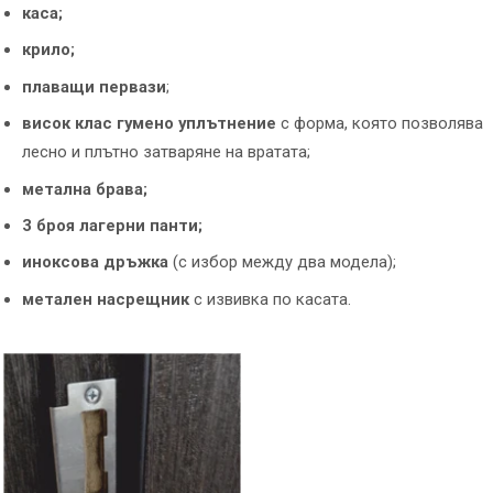
каса;
крило;
плаващи первази
;
висок клас гумено уплътнение
с форма, която позволява
лесно и плътно затваряне на вратата;
метална брава;
3 броя лагерни панти;
иноксова дръжка
(с избор между два модела);
метален насрещник
с извивка по касата.