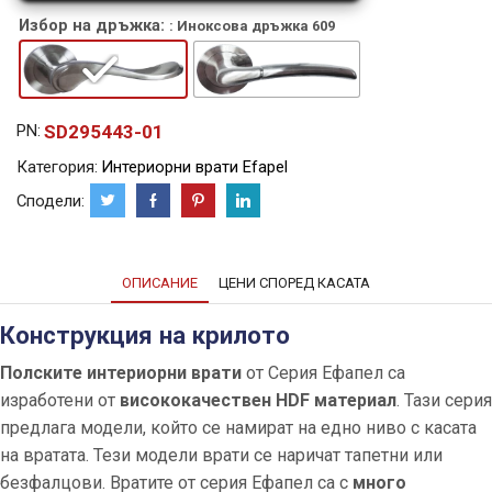
Избор на дръжка:
: Иноксова дръжка 609
SD295443-01
PN:
Категория:
Интериорни врати Efapel
Сподели:
ОПИСАНИЕ
ЦЕНИ СПОРЕД КАСАТА
Конструкция на крилото
Полските интериорни врати
от Серия Ефапел са
изработени от
висококачествен HDF материал
. Тази серия
предлага модели, който се намират на едно ниво с касата
на вратата. Тези модели врати се наричат тапетни или
безфалцови. Вратите от серия Ефапел са с
много