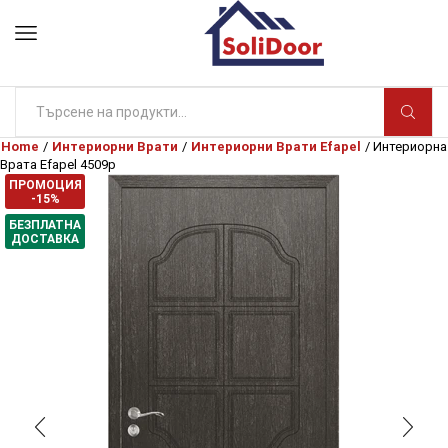
Search
input
Home
/
Интериорни Врати
/
Интериорни Врати Efapel
/ Интериорна
Врата Efapel 4509p
ПРОМОЦИЯ
-15%
БЕЗПЛАТНА
ДОСТАВКА