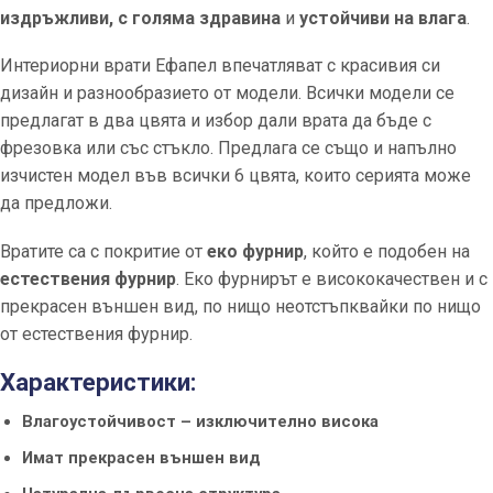
издръжливи, с голяма здравина
и
устойчиви на влага
.
Интериорни врати Ефапел впечатляват с красивия си
дизайн и разнообразието от модели. Всички модели се
предлагат в два цвята и избор дали врата да бъде с
фрезовка или със стъкло. Предлага се също и напълно
изчистен модел във всички 6 цвята, които серията може
да предложи.
Вратите са с покритие от
еко фурнир
, който е подобен на
естествения фурнир
. Еко фурнирът е висококачествен и с
прекрасен външен вид, по нищо неотстъпквайки по нищо
от естествения фурнир.
Характеристики:
Влагоустойчивост – изключително висока
Имат прекрасен външен вид