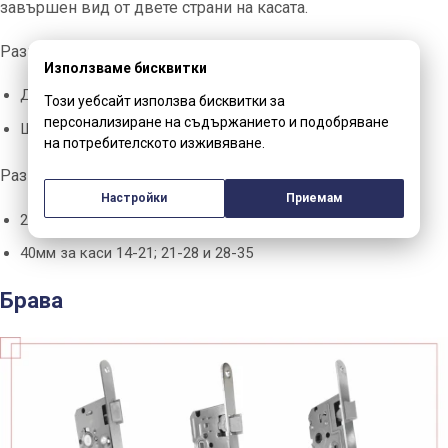
завършен вид от двете страни на касата.
Размери на первазите:
Използваме бисквитки
Дебелина – 15мм
Този уебсайт използва бисквитки за
персонализиране на съдържанието и подобряване
Ширина – 70мм
на потребителското изживяване.
Размер на перо на перваз:
Настройки
Приемам
25мм за каси 7-10 и 10-14
40мм за каси 14-21; 21-28 и 28-35
Брава