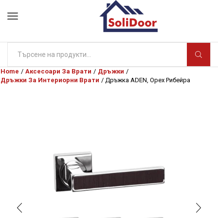
Search
input
Home
/
Аксесоари За Врати
/
Дръжки
/
Дръжки За Интериорни Врати
/ Дръжка ADEN, Орех Рибейра