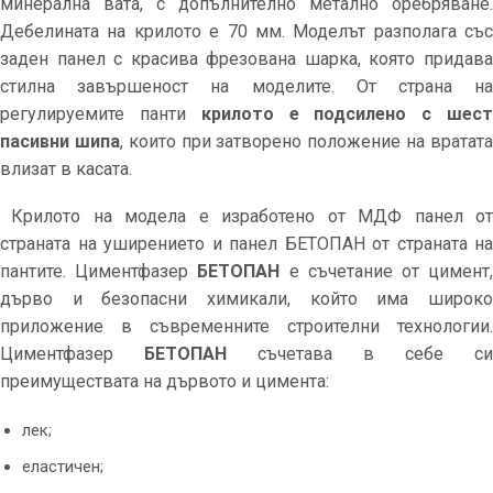
минерална вата, с допълнително метално оребряване.
Дебелината на крилото е 70 мм. Моделът разполага със
заден панел с красива фрезована шарка, която придава
стилна завършеност на моделите. От страна на
регулируемите панти
крилото е подсилено с шес
пасивни шипа
, които при затворено положение на вратат
влизат в касата.
Крилото на модела е изработено от МДФ панел от
страната на уширението и панел БЕТОПАН от страната на
пантите. Циментфазер
БЕТОПАН
е съчетание от цимент
дърво и безопасни химикали, който има широко
приложение в съвременните строителни технологии.
Циментфазер
БЕТОПАН
съчетава в себе си
преимуществата на дървото и цимента:
лек;
еластичен;