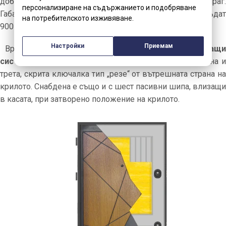
добра изолация и по-лесно изграждане на праг.
персонализиране на съдържанието и подобряване
Габаритните размери на крилото с касата могат да бъдат
на потребителското изживяване.
900 / 2000 мм., покриващи зидове до 340, 500 мм.
Настройки
Приемам
Вратата е снабдена с
две независими заключващи
системи
, всяка с по три активни шипа, като е добавена и
трета, скрита ключалка тип „резе“ от вътрешната страна на
крилото. Снабдена е също и с шест пасивни шипа, влизащи
в касата, при затворено положение на крилото.