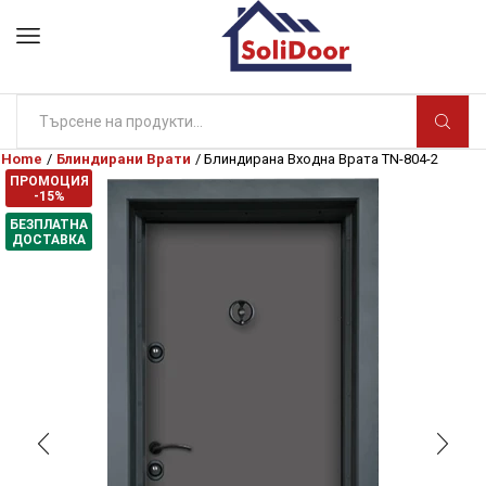
Search
input
Home
/
Блиндирани Врати
/ Блиндирана Входна Врата TN-804-2
ПРОМОЦИЯ
-15%
БЕЗПЛАТНА
ДОСТАВКА