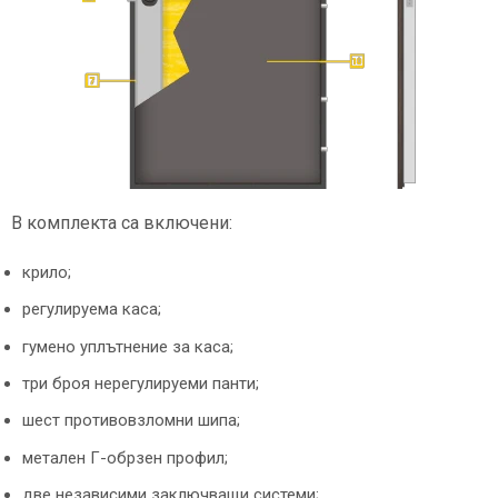
В комплекта са включени:
крило;
регулируема каса;
гумено уплътнение за каса;
три броя нерегулируеми панти;
шест противовзломни шипа;
метален Г-обрзен профил;
две независими заключващи системи;