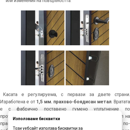
или изменения на повърхността.
Касата е регулируема, с первази за двете страни.
Изработена е от
1,5 мм. прахово-боядисан метал
. Вратат
е с фабрично поставено гумено уплътнение по
протежението на касата, с метален „Г-образен“ профил на
Използваме бисквитки
прага, също с гумено уплътнение, което спомага за по-
Този уебсайт използва бисквитки за