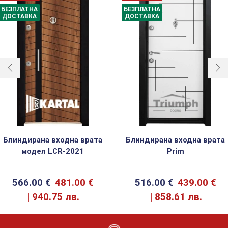
БЕЗПЛАТНА
БЕЗПЛАТНА
ДОСТАВКА
ДОСТАВКА
Блиндирана входна врата
Блиндирана входна врата
модел LCR-2021
Prim
566.00
€
481.00
€
516.00
€
439.00
€
940.75 лв.
858.61 лв.