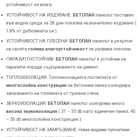
устойчивост на влага.
УСТОЙЧИВОСТ НА ИЗДУВАНЕ:
БЕТОПАН
панелът поставен
във водна среда за 28 дни показва незначително издуване (
1.8% от дебелината си ).
УСТОЙЧИВОСТ НА ПЛЕСЕНИ:
БЕТОПАН
панелът в резултат
на своята
голяма влагоустойчивост
не развива плесени.
ПАРАЗИТОУСТОЙЧИВ:
БЕТОПАН
панелът е устойчив на
паразити поради съдържанието на цимент.
ТОПЛОИЗОЛАЦИЯ: Топлоизолацията постигната от
многослойна конструкция
на бетонния панел конкурира
запазването на топлината от тухлена стена.
ЗВУКОИЗОЛАЦИЯ:
БЕТОПАН
панелът осигурява много
висока звукоизолация
( 31 – 35 db като единичен панел, 45
– 50 db многослойна конструкция ).
УСТОЙЧИВОСТ НА ЗАМРЪЗВАНЕ: Няма видими пукнатини