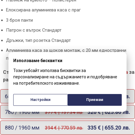
Пълнеж на крилото – полистерен
Елоксирана алуминиева каса с праг
3 броя панти
Патрон с вътрок Стандарт
Дръжки, тип розетка Стандарт
Алуминиева каса за щоков монтаж, с 20 мм едностранни
первази
Използваме бисквитки
Този уебсайт използва бисквитки за
Стандартна цена на вратата
без алуминиева лайсна
за
персонализиране на съдържанието и подобряване
размери на крилото:
на потребителското изживяване.
680 / 1960 мм
304 € | 594.57 лв.
358 € | 700.18 лв.
Настройки
Приемам
780 / 1960 мм
320 € | 625.86 лв.
377 € | 737.34 лв.
880 / 1960 мм
335 € | 655.20 лв.
394 € | 770.59 лв.