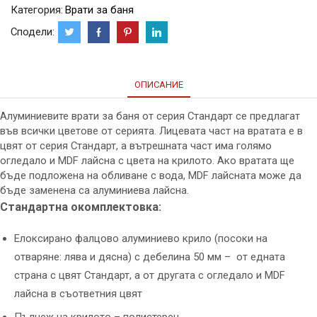
Категория:
Врати за баня
Сподели:
ОПИСАНИЕ
Алуминиевите врати за баня от серия Стандарт се предлагат
във всички цветове от серията. Лицевата част на вратата е в
цвят от серия Стандарт, а вътрешната част има голямо
огледало и MDF лайсна с цвета на крилото. Ако вратата ще
бъде подложена на обливане с вода, MDF лайсната може да
бъде заменена са алуминиева лайсна.
Стандартна окомплектовка:
Елоксирано фалцово алуминиево крило (посоки на
отваряне: лява и дясна) с дебелина 50 мм – от едната
страна с цвят Стандарт, а от другата с огледало и MDF
лайсна в съответния цвят