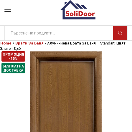
Search
input
Home
/
Врати За Баня
/ Алуминиева Врата За Баня – Standart, Цвят
Златен Дъб
ПРОМОЦИЯ
-15%
БЕЗПЛАТНА
ДОСТАВКА